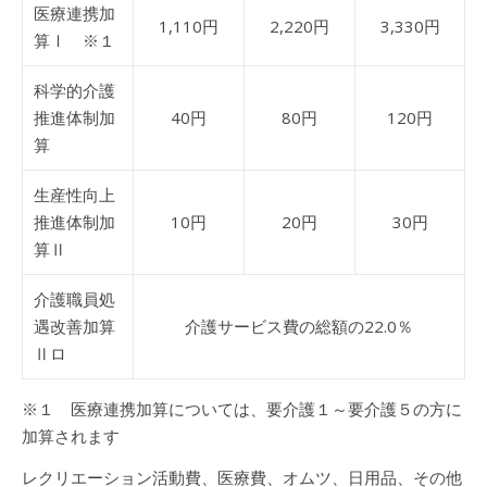
医療連携加
1,110円
2,220円
3,330円
算Ⅰ ※１
科学的介護
推進体制加
40円
80円
120円
算
生産性向上
推進体制加
10円
20円
30円
算Ⅱ
介護職員処
遇改善加算
介護サービス費の総額の22.0％
Ⅱロ
※１ 医療連携加算については、要介護１～要介護５の方に
加算されます
レクリエーション活動費、医療費、オムツ、日用品、その他